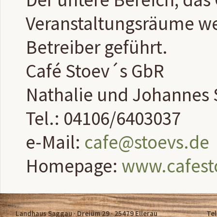
Veranstaltungsräume w
Betreiber geführt.
Café Stoev´s GbR
Nathalie und Johannes
Tel.: 04106/6403037
e-Mail:
cafe@stoevs.de
Homepage:
www.cafest
Landhaus Saggau · Dreiüm 29 · 25479 Ellerau
Tel